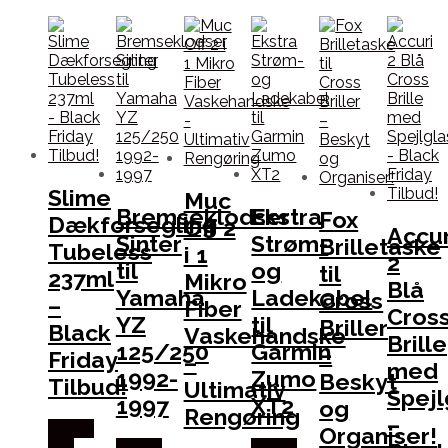
Slime
Muc
Bremseklodser
Ekstra
Fox
Dækforsegling
Off 2
Accur
Sinter
Strøm-
Brilletaske
Tubeless
i 1
2
til
og
til
237ml
Mikro
Blå
Yamaha
Ladekabel
Cross
–
Fiber
Cros
YZ
til
Briller
Black
Vaskehandske
Brille
125/250
Garmin
–
Friday
–
med
1992-
Zumo
Beskyt
Tilbud!
Ultimativ
Spejl
1997
XT2
og
Rengøring
–
Købes
Organiser!
hos
Købes
Købes