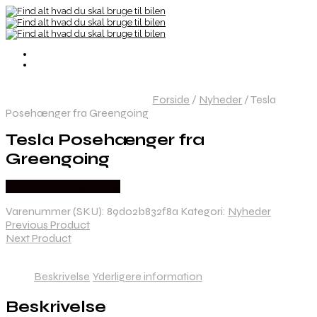
Forside
/
Nyheder
/
Tesla
Posehænger fra Greengoing
Tesla Posehænger fra
Greengoing
Købes hos Greengoing
Varenummer (SKU):
89d02b832f8a
Kategori:
Nyheder
Previous Product
Next Product
Beskrivelse
Yderligere information
Beskrivelse