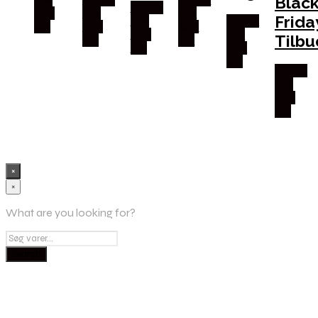
Blac
Købes
Kajs
hos
hos
Frida
hos
Købes
Mc
Kajs
Kajs
Kajs
hos
Tilbu
Mc
Mc
Mc
Kajs
Mc
Købes
hos
Kajs
Mc
×
×
What are you looking for?