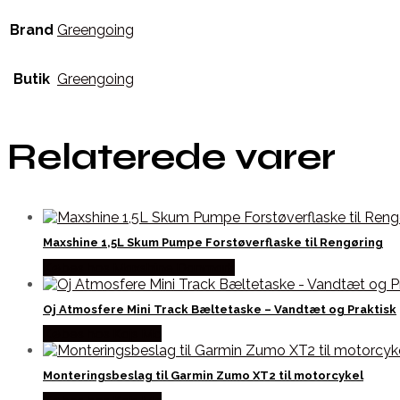
Brand
Greengoing
Butik
Greengoing
Relaterede varer
Maxshine 1,5L Skum Pumpe Forstøverflaske til Rengøring
Købes hos Maxshine Danmark
Oj Atmosfere Mini Track Bæltetaske – Vandtæt og Praktisk
Købes hos Kajs Mc
Monteringsbeslag til Garmin Zumo XT2 til motorcykel