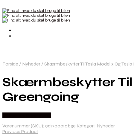
Forside
/
Nyheder
/
Skærmbeskytter Til Tesla Model 3 Og Tesla
Skærmbeskytter Til 
Greengoing
Købes hos Greengoing
Varenummer (SKU):
9d1700c10b3e
Kategori:
Nyheder
Previous Product