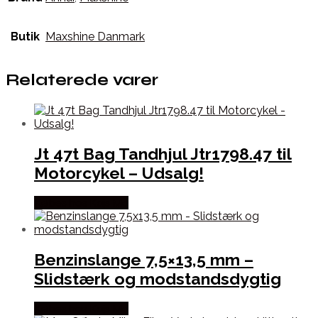
Butik
Maxshine Danmark
Relaterede varer
Jt 47t Bag Tandhjul Jtr1798.47 til
Motorcykel – Udsalg!
Købes hos Kajs Mc
Benzinslange 7,5×13,5 mm –
Slidstærk og modstandsdygtig
Købes hos Kajs Mc