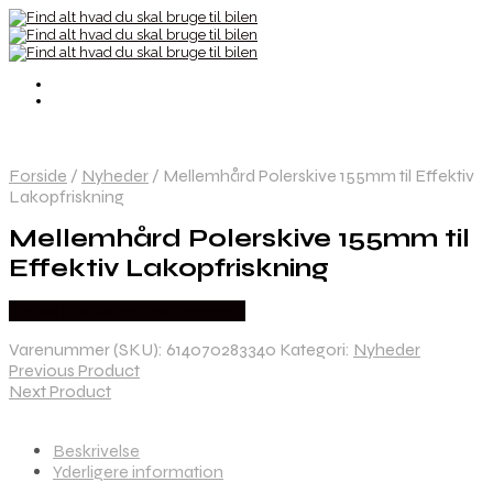
Forside
/
Nyheder
/
Mellemhård Polerskive 155mm til Effektiv
Lakopfriskning
Mellemhård Polerskive 155mm til
Effektiv Lakopfriskning
Købes hos Maxshine Danmark
Varenummer (SKU):
614070283340
Kategori:
Nyheder
Previous Product
Next Product
Beskrivelse
Yderligere information