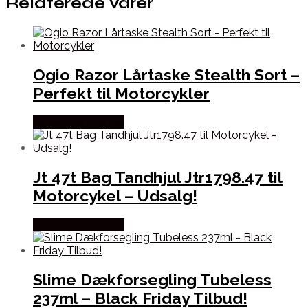
Relaterede varer
Ogio Razor Lårtaske Stealth Sort –
Perfekt til Motorcykler
Købes hos Kajs Mc
Jt 47t Bag Tandhjul Jtr1798.47 til
Motorcykel – Udsalg!
Købes hos Kajs Mc
Slime Dækforsegling Tubeless
237ml – Black Friday Tilbud!