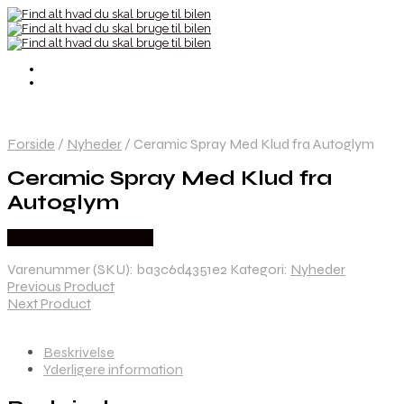
Forside
/
Nyheder
/
Ceramic Spray Med Klud fra Autoglym
Ceramic Spray Med Klud fra
Autoglym
Købes hos Greengoing
Varenummer (SKU):
ba3c6d4351e2
Kategori:
Nyheder
Previous Product
Next Product
Beskrivelse
Yderligere information