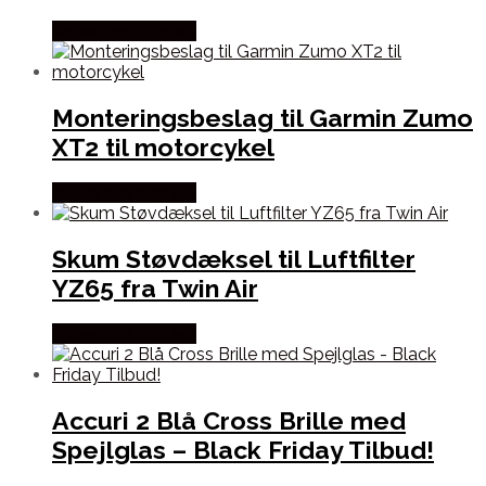
Købes hos Kajs Mc
Monteringsbeslag til Garmin Zumo
XT2 til motorcykel
Købes hos Kajs Mc
Skum Støvdæksel til Luftfilter
YZ65 fra Twin Air
Købes hos Kajs Mc
Accuri 2 Blå Cross Brille med
Spejlglas – Black Friday Tilbud!