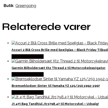
Butik
Greengoing
Relaterede varer
Accuri 2 Blå Cross Brille med Spejlglas – Black Friday Tilbud
Købes hos Kajs Mc
Garmin Bilholdersæt Xt2 Thread 2 til Motorcykelnavigator
Købes hos Kajs Mc
Bremseklodser Sinter til Yamaha YZ 125/250 1992-1997
Købes hos Kajs Mc
Jt 47t Bag Tandhjul Jtr1798.47 til Motorcykel – Udsalg!