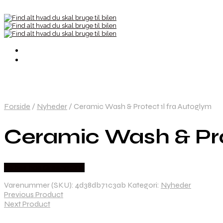
Forside
/
Nyheder
/
Ceramic Wash & Protect 1l fra Autoglym
Ceramic Wash & Pro
Købes hos Greengoing
Varenummer (SKU):
4d38db71c3ab
Kategori:
Nyheder
Previous Product
Next Product