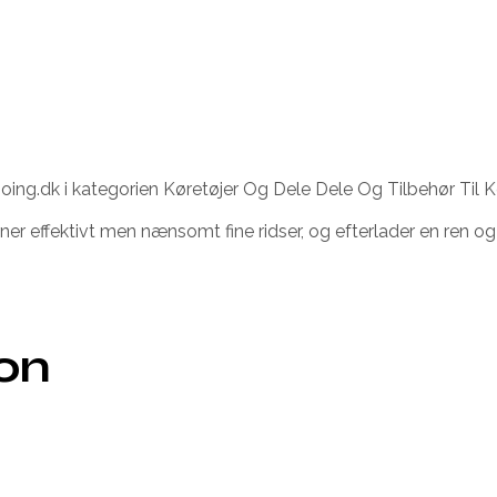
ng.dk i kategorien Køretøjer Og Dele Dele Og Tilbehør Til Køret
erner effektivt men nænsomt fine ridser, og efterlader en ren o
ion