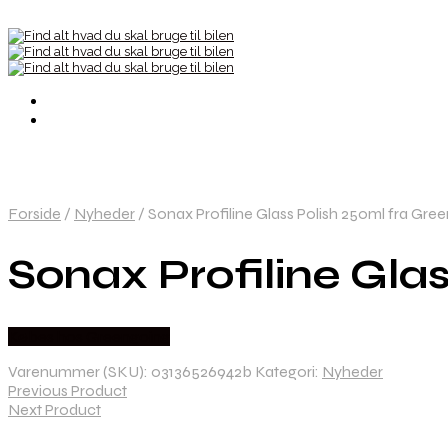
Forside
/
Nyheder
/
Sonax Profiline Glass Polish 250ml fra Gre
Sonax Profiline Gla
Købes hos Greengoing
Varenummer (SKU):
03136526942b
Kategori:
Nyheder
Previous Product
Next Product