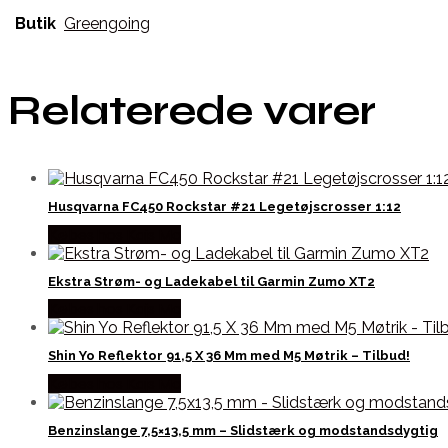
Butik
Greengoing
Relaterede varer
Husqvarna FC450 Rockstar #21 Legetøjscrosser 1:12
Købes hos Kajs Mc
Ekstra Strøm- og Ladekabel til Garmin Zumo XT2
Købes hos Kajs Mc
Shin Yo Reflektor 91,5 X 36 Mm med M5 Møtrik – Tilbud!
Købes hos Kajs Mc
Benzinslange 7,5×13,5 mm – Slidstærk og modstandsdygtig