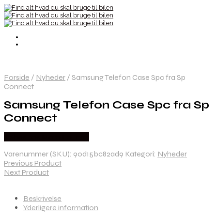
Forside
/
Nyheder
/
Samsung Telefon Case Spc fra Sp
Connect
Samsung Telefon Case Spc fra Sp
Connect
Købes hos Moto Lounge
Varenummer (SKU):
90d15bc82ad9
Kategori:
Nyheder
Previous Product
Next Product
Beskrivelse
Yderligere information