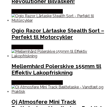
Revolutioner Bilvasken!
Købes hos Maxshine Danmark
Ogio Razor Lårtaske Stealth Sort –
Perfekt til Motorcykler
Købes hos Kajs Mc
Mellemhård Polerskive 155mm til
Effektiv Lakopfriskning
Købes hos Maxshine Danmark
Oj Atmosfere Mini Track