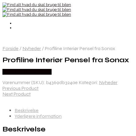
Forside
/
Nyheder
/
Profiline Interiør Pensel fra Sonax
Profiline Interiør Pensel fra Sonax
Købes hos Greengoing
Varenummer (SKU):
b4369db324ae
Kategori:
Nyheder
Previous Product
Next Product
Beskrivelse
Yderligere information
Beskrivelse