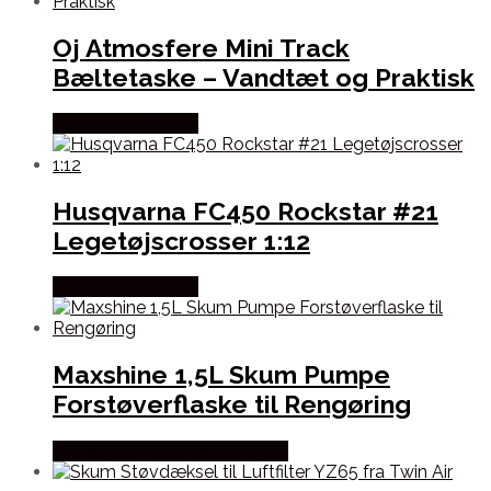
Oj Atmosfere Mini Track
Bæltetaske – Vandtæt og Praktisk
Købes hos Kajs Mc
Husqvarna FC450 Rockstar #21
Legetøjscrosser 1:12
Købes hos Kajs Mc
Maxshine 1,5L Skum Pumpe
Forstøverflaske til Rengøring
Købes hos Maxshine Danmark