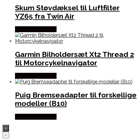
Skum Støvdæksel til Luftfilter
YZ65 fra Twin Air
Købes hos Kajs Mc
Garmin Bilholdersæt Xt2 Thread 2
til Motorcykelnavigator
Købes hos Kajs Mc
Puig Bremseadapter til forskellige
modeller (B10)
Købes hos Kajs Mc
×
×