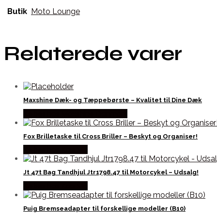
Butik
Moto Lounge
Relaterede varer
Maxshine Dæk- og Tæppebørste – Kvalitet til Dine Dæk
Købes hos Maxshine Danmark
Fox Brilletaske til Cross Briller – Beskyt og Organiser!
Købes hos Kajs Mc
Jt 47t Bag Tandhjul Jtr1798.47 til Motorcykel – Udsalg!
Købes hos Kajs Mc
Puig Bremseadapter til forskellige modeller (B10)