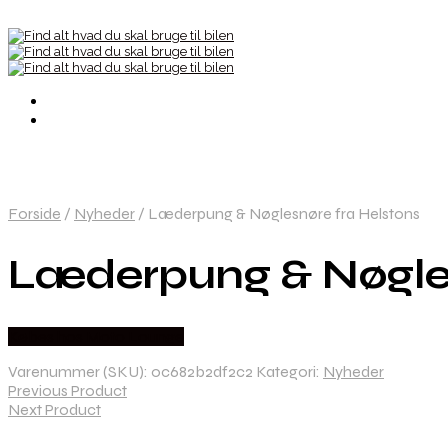
Forside
/
Nyheder
/
Læderpung & Nøglesnøre fra Helstons
Læderpung & Nøgles
Købes hos Moto Lounge
Varenummer (SKU):
0c682b2df2c2
Kategori:
Nyheder
Previous Product
Next Product