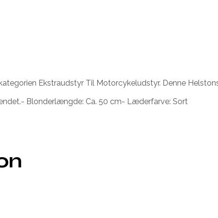
tegorien Ekstraudstyr Til Motorcykeludstyr. Denne Helstons
ændet.- Blonderlængde: Ca. 50 cm- Læderfarve: Sort
ion