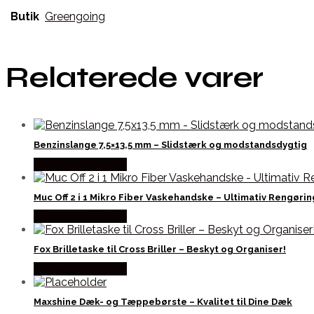
Butik
Greengoing
Relaterede varer
Benzinslange 7,5×13,5 mm – Slidstærk og modstandsdygtig
Købes hos Kajs Mc
Muc Off 2 i 1 Mikro Fiber Vaskehandske – Ultimativ Rengørin
Købes hos Kajs Mc
Fox Brilletaske til Cross Briller – Beskyt og Organiser!
Købes hos Kajs Mc
Maxshine Dæk- og Tæppebørste – Kvalitet til Dine Dæk