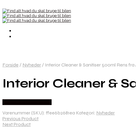
Forside
/
Nyheder
/
Interior Cleaner & Sanitiser 500ml Rens fr
Interior Cleaner & 
Købes hos Greengoing
Varenummer (SKU):
ffee6b2681ea
Kategori:
Nyheder
Previous Product
Next Product