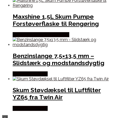
Maxshine 1,5L Skum Pumpe
Forstøverflaske til Rengøring
Købes hos Maxshine Danmark
Benzinslange 7,5×13,5 mm –
Slidstærk og modstandsdygtig
Købes hos Kajs Mc
Skum Støvdæksel til Luftfilter
YZ65 fra Twin Air
Købes hos Kajs Mc
×