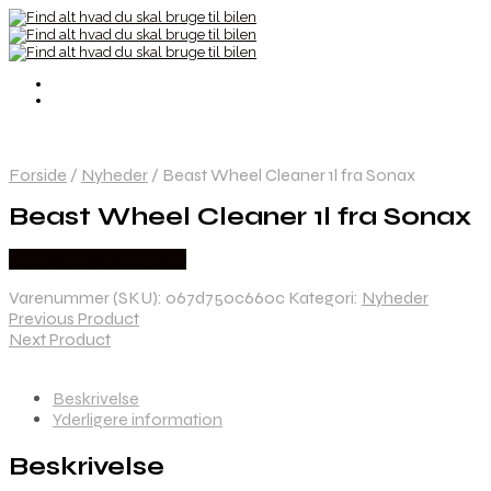
Forside
/
Nyheder
/
Beast Wheel Cleaner 1l fra Sonax
Beast Wheel Cleaner 1l fra Sonax
Købes hos Greengoing
Varenummer (SKU):
067d750c660c
Kategori:
Nyheder
Previous Product
Next Product
Beskrivelse
Yderligere information
Beskrivelse