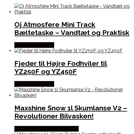
Oj Atmosfere Mini Track
Bæltetaske – Vandtæt og Praktisk
Købes hos Kajs Mc
Fjeder til Højre Fodhviler til
YZ250F og YZ450F
Købes hos Kajs Mc
Maxshine Snow 1l Skumlanse V2 –
Revolutioner Bilvasken!
Købes hos Maxshine Danmark