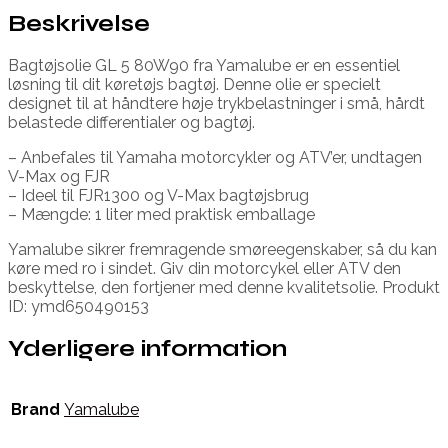
Beskrivelse
Bagtøjsolie GL 5 80W90 fra Yamalube er en essentiel
løsning til dit køretøjs bagtøj. Denne olie er specielt
designet til at håndtere høje trykbelastninger i små, hårdt
belastede differentialer og bagtøj.
– Anbefales til Yamaha motorcykler og ATV’er, undtagen
V-Max og FJR
– Ideel til FJR1300 og V-Max bagtøjsbrug
– Mængde: 1 liter med praktisk emballage
Yamalube sikrer fremragende smøreegenskaber, så du kan
køre med ro i sindet. Giv din motorcykel eller ATV den
beskyttelse, den fortjener med denne kvalitetsolie. Produkt
ID: ymd650490153
Yderligere information
Brand
Yamalube