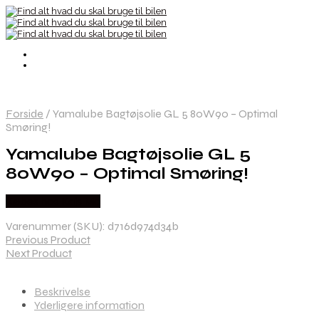
Forside
/
Yamalube Bagtøjsolie GL 5 80W90 – Optimal
Smøring!
Yamalube Bagtøjsolie GL 5
80W90 – Optimal Smøring!
Købes hos Kajs Mc
Varenummer (SKU):
d716d974d34b
Previous Product
Next Product
Beskrivelse
Yderligere information