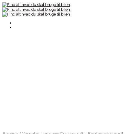
Forside
/
Yamaha Legetøjs Crosser 1:18 – Fantastisk tilbud!