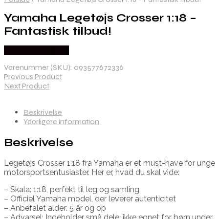
Yamaha Legetøjs Crosser 1:18 –
Fantastisk tilbud!
Købes hos Kajs Mc
Varenummer (SKU):
093577672336
Previous Product
Next Product
Beskrivelse
Yderligere information
Beskrivelse
Legetøjs Crosser 1:18 fra Yamaha er et must-have for unge
motorsportsentusiaster. Her er, hvad du skal vide:
– Skala: 1:18, perfekt til leg og samling
– Officiel Yamaha model, der leverer autenticitet
– Anbefalet alder: 5 år og op
– Advarsel: Indeholder små dele, ikke egnet for børn under