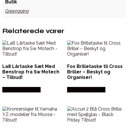
Butik
Greengoing
Relaterede varer
La8 Lårtaske Sæt Med
Fox Brilletaske til Cross
Benstrop fra Sw Motech
Briller – Beskyt og
– Tilbud!
Organiser!
Købes hos Kajs Mc
Købes hos Kajs Mc