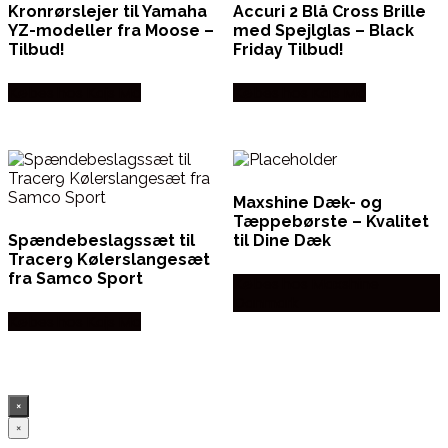
Kronrørslejer til Yamaha
Accuri 2 Blå Cross Brille
YZ-modeller fra Moose –
med Spejlglas – Black
Tilbud!
Friday Tilbud!
Købes hos Kajs Mc
Købes hos Kajs Mc
Maxshine Dæk- og
Tæppebørste – Kvalitet
Spændebeslagssæt til
til Dine Dæk
Tracer9 Kølerslangesæt
fra Samco Sport
Købes hos Maxshine
Danmark
Købes hos Kajs Mc
×
×