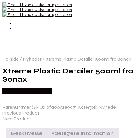
Forside
/
Nyheder
/
Xtreme Plastic Detailer 500ml fra Sonax
Xtreme Plastic Detailer 500ml fra
Sonax
Købes hos Greengoing
Varenummer (SKU):
afa0b51e9a71
Kategori:
Nyheder
Previous Product
Next Product
Beskrivelse
Yderligere information