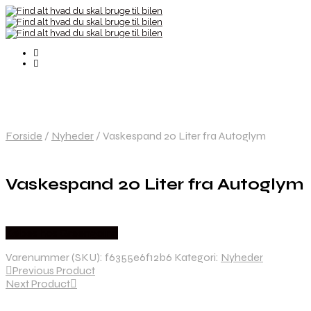
Forside
/
Nyheder
/
Vaskespand 20 Liter fra Autoglym
Vaskespand 20 Liter fra Autoglym
Købes hos Greengoing
Varenummer (SKU):
f6355e6f12b6
Kategori:
Nyheder
Previous Product
Next Product