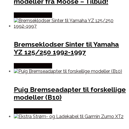
modeller fra Moose – Tilbud!
Købes hos Kajs Mc
Bremseklodser Sinter til Yamaha
YZ 125/250 1992-1997
Købes hos Kajs Mc
Puig Bremseadapter til forskellige
modeller (B10)
Købes hos Kajs Mc