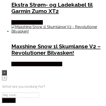
Ekstra Strøm- og Ladekabel til
Garmin Zumo XT2
Købes hos Kajs Mc
Maxshine Snow 1l Skumlanse V2 –
Revolutioner Bilvasken!
Købes hos Maxshine Danmark
×
×
What are you looking for?