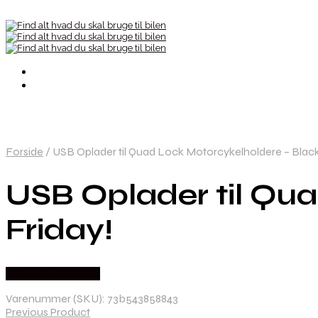
Forside
/
USB Oplader til Quad Lock Motorcykelholdere – Black
USB Oplader til Qu
Friday!
Købes hos Kajs Mc
Varenummer (SKU):
73b543858843
Previous Product