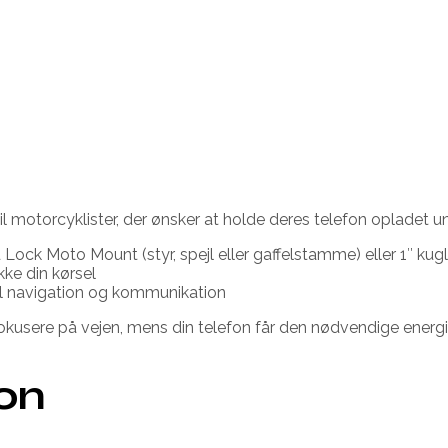
l motorcyklister, der ønsker at holde deres telefon opladet un
 Lock Moto Mount (styr, spejl eller gaffelstamme) eller 1″ ku
kke din kørsel
 til navigation og kommunikation
usere på vejen, mens din telefon får den nødvendige energi
ion