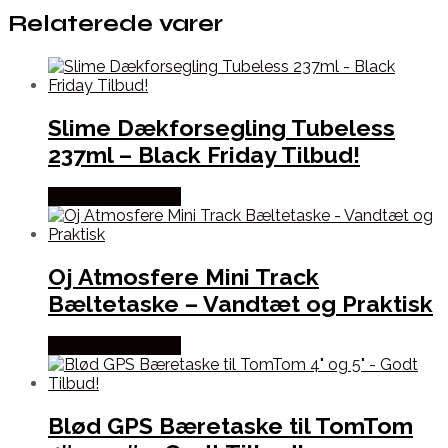
Relaterede varer
Slime Dækforsegling Tubeless
237ml – Black Friday Tilbud!
Købes hos Kajs Mc
Oj Atmosfere Mini Track
Bæltetaske – Vandtæt og Praktisk
Købes hos Kajs Mc
Blød GPS Bæretaske til TomTom