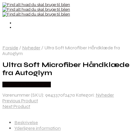
Forside
/
Nyheder
/
Ultra Soft Microfiber Håndklæde fra
Autoglym
Ultra Soft Microfiber Håndklæde
fra Autoglym
Købes hos Greengoing
Varenummer (SKU):
9e43370f247a
Kategori:
Nyheder
Previous Product
Next Product
Beskrivelse
Yderligere information