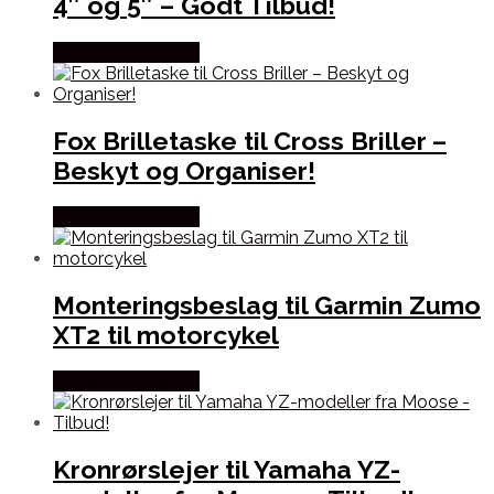
4″ og 5″ – Godt Tilbud!
Købes hos Kajs Mc
Fox Brilletaske til Cross Briller –
Beskyt og Organiser!
Købes hos Kajs Mc
Monteringsbeslag til Garmin Zumo
XT2 til motorcykel
Købes hos Kajs Mc
Kronrørslejer til Yamaha YZ-