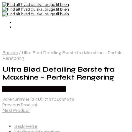
Forside
/
Ultra Blød Detailing Børste fra Maxshine – Perfekt
Rengøring
Ultra Blød Detailing Børste fra
Maxshine – Perfekt Rengøring
Købes hos Maxshine Danmark
Varenummer (SKU):
719704935678
Previous Product
Next Product
Beskrivelse
Yderligere information