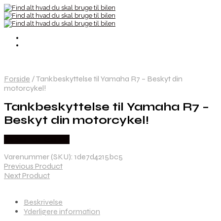
Forside
/
Tankbeskyttelse til Yamaha R7 – Beskyt din
motorcykel!
Tankbeskyttelse til Yamaha R7 –
Beskyt din motorcykel!
Købes hos Kajs Mc
Varenummer (SKU):
1de7d4215bc5
Previous Product
Next Product
Beskrivelse
Yderligere information