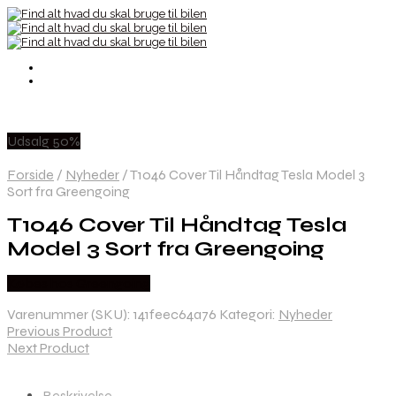
Udsalg 50%
Forside
/
Nyheder
/
T1046 Cover Til Håndtag Tesla Model 3
Sort fra Greengoing
T1046 Cover Til Håndtag Tesla
Model 3 Sort fra Greengoing
Købes hos Greengoing
Varenummer (SKU):
141feec64a76
Kategori:
Nyheder
Previous Product
Next Product
Beskrivelse