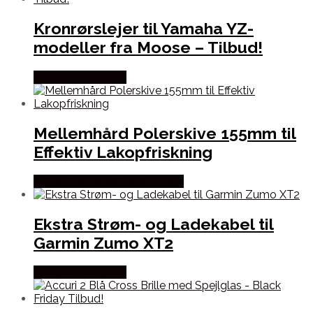
Kronrørslejer til Yamaha YZ-
modeller fra Moose – Tilbud!
Købes hos Kajs Mc
Mellemhård Polerskive 155mm til
Effektiv Lakopfriskning
Købes hos Maxshine Danmark
Ekstra Strøm- og Ladekabel til
Garmin Zumo XT2
Købes hos Kajs Mc