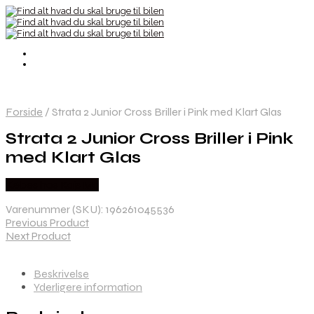
Forside
/
Strata 2 Junior Cross Briller i Pink med Klart Glas
Strata 2 Junior Cross Briller i Pink
med Klart Glas
Købes hos Kajs Mc
Varenummer (SKU):
196261045536
Previous Product
Next Product
Beskrivelse
Yderligere information