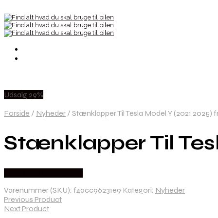
Udsalg 29%
Forside
/
Nyheder
/
Stænklapper Til Tesla Model Y (2021 2025) 
Stænklapper Til Tes
Købes hos Greengoing
Varenummer (SKU):
f4acc96231e9
Kategori:
Nyheder
Previous Product
Next Product