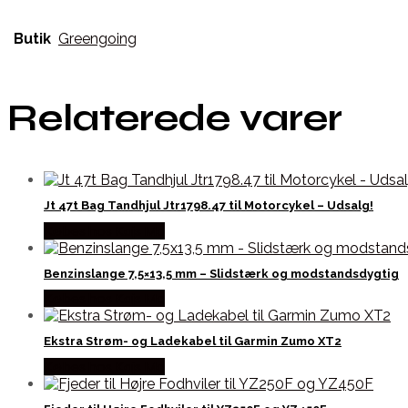
Butik
Greengoing
Relaterede varer
Jt 47t Bag Tandhjul Jtr1798.47 til Motorcykel – Udsalg!
Købes hos Kajs Mc
Benzinslange 7,5×13,5 mm – Slidstærk og modstandsdygtig
Købes hos Kajs Mc
Ekstra Strøm- og Ladekabel til Garmin Zumo XT2
Købes hos Kajs Mc