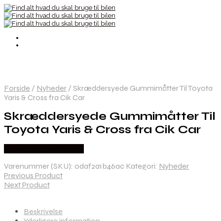
Forside
/
Nyheder
/
Skræddersyede Gummimåtter Til Toyota
Yaris & Cross fra Cik Car
Skræddersyede Gummimåtter Til
Toyota Yaris & Cross fra Cik Car
Købes hos Greengoing
Varenummer (SKU):
0daf2a1b46ac
Kategori:
Nyheder
Previous Product
Next Product
Beskrivelse
Yderligere information