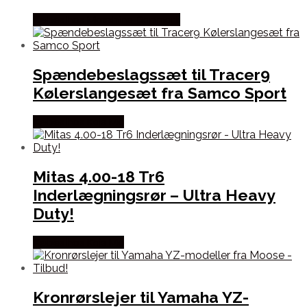
Købes hos Maxshine Danmark
Spændebeslagssæt til Tracer9
Kølerslangesæt fra Samco Sport
Købes hos Kajs Mc
Mitas 4.00-18 Tr6
Inderlægningsrør – Ultra Heavy
Duty!
Købes hos Kajs Mc
Kronrørslejer til Yamaha YZ-