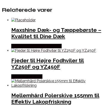
Relaterede varer
Maxshine Dæk- og Tæppebørste –
Kvalitet til Dine Dæk
Købes hos Maxshine Danmark
Fjeder til Højre Fodhviler til
YZ250F og YZ450F
Købes hos Kajs Mc
Mellemhård Polerskive 155mm til
Effektiv Lakopfriskning