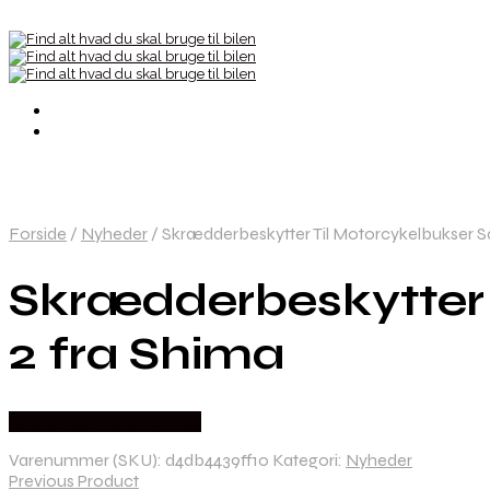
Forside
/
Nyheder
/
Skrædderbeskytter Til Motorcykelbukser Sa
Skrædderbeskytter 
2 fra Shima
Købes hos Moto Lounge
Varenummer (SKU):
d4db4439ff10
Kategori:
Nyheder
Previous Product