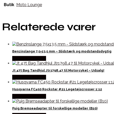
Butik
Moto Lounge
Relaterede varer
Benzinslange 7,5×13,5 mm – Slidstærk og modstandsdygtig
Købes hos Kajs Mc
Jt 47t Bag Tandhjul Jtr1798.47 til Motorcykel – Udsalg!
Købes hos Kajs Mc
Husqvarna FC450 Rockstar #21 Legetøjscrosser 1:12
Købes hos Kajs Mc
Puig Bremseadapter til forskellige modeller (B10)