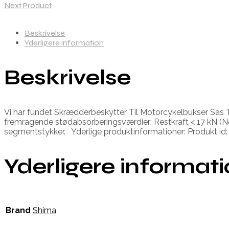
Next Product
Beskrivelse
Yderligere information
Beskrivelse
Vi har fundet Skrædderbeskytter Til Motorcykelbukser Sas 
fremragende stødabsorberingsværdier: Restkraft < 17 kN (Nor
segmentstykker. Yderlige produktinformationer: Produkt i
Yderligere informat
Brand
Shima