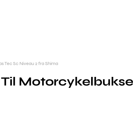
s Tec Sc Niveau 2 fra Shima
Til Motorcykelbukse