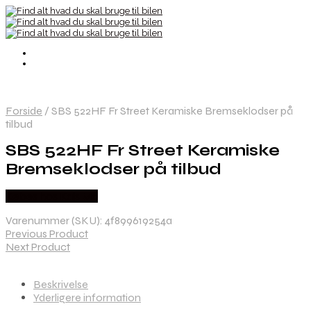
Forside
/
SBS 522HF Fr Street Keramiske Bremseklodser på
tilbud
SBS 522HF Fr Street Keramiske
Bremseklodser på tilbud
Købes hos Kajs Mc
Varenummer (SKU):
4f899619254a
Previous Product
Next Product
Beskrivelse
Yderligere information