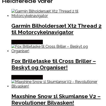
Relaterede varer
Garmin Bilholdersæt Xt2 Thread 2
til Motorcykelnavigator
Købes hos Kajs Mc
Fox Brilletaske til Cross Briller –
Beskyt og Organiser!
Købes hos Kajs Mc
Maxshine Snow 1l Skumlanse V2 –
Revolutioner Bilvasken!