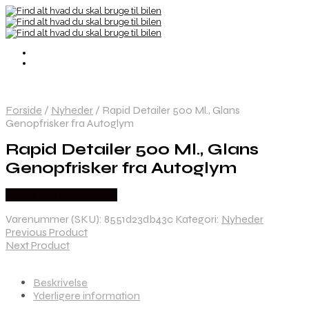
Forside
/
Nyheder
/
Rapid Detailer 500 Ml., Glans
Genopfrisker fra Autoglym
Rapid Detailer 500 Ml., Glans
Genopfrisker fra Autoglym
Købes hos Greengoing
Varenummer (SKU):
8551d23db43c
Kategori:
Nyheder
Previous Product
Next Product
Beskrivelse
Yderligere information