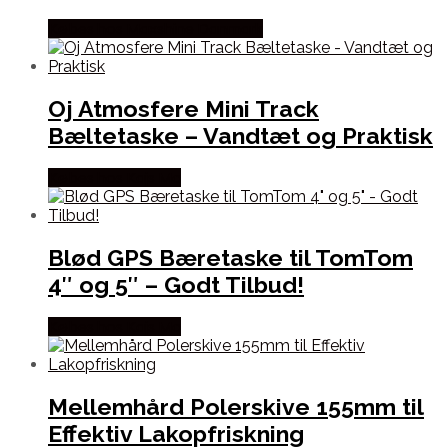
Købes hos Maxshine Danmark
Oj Atmosfere Mini Track
Bæltetaske – Vandtæt og Praktisk
Købes hos Kajs Mc
Blød GPS Bæretaske til TomTom
4″ og 5″ – Godt Tilbud!
Købes hos Kajs Mc
Mellemhård Polerskive 155mm til
Effektiv Lakopfriskning