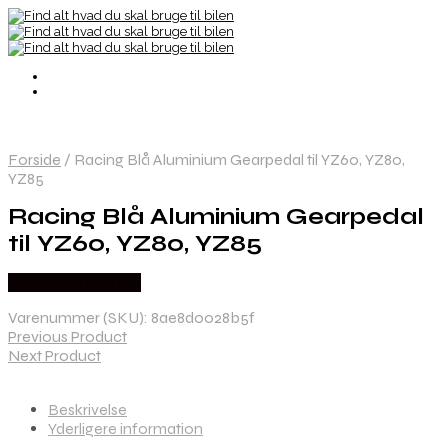
Forside
/
Racing Blå Aluminium Gearpedal til YZ60, YZ80,
YZ85
Racing Blå Aluminium Gearpedal
til YZ60, YZ80, YZ85
Købes hos Kajs Mc
Varenummer (SKU):
8ae8d0028b5f
Previous Product
Next Product
Beskrivelse
Yderligere information