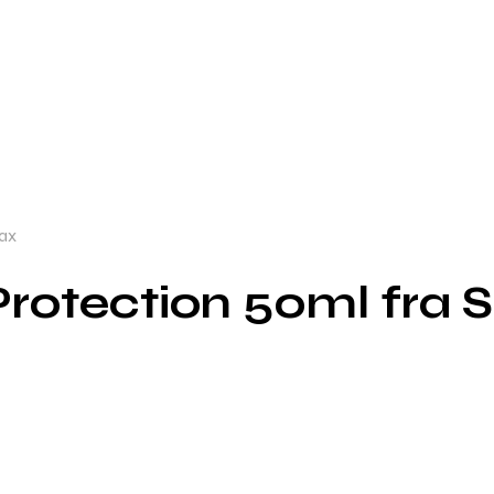
nax
 Protection 50ml fra 