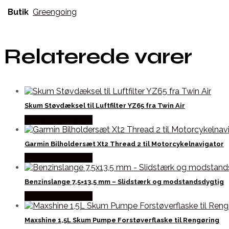
Butik
Greengoing
Relaterede varer
Skum Støvdæksel til Luftfilter YZ65 fra Twin Air
Købes hos Kajs Mc
Garmin Bilholdersæt Xt2 Thread 2 til Motorcykelnavigator
Købes hos Kajs Mc
Benzinslange 7,5×13,5 mm – Slidstærk og modstandsdygtig
Købes hos Kajs Mc
Maxshine 1,5L Skum Pumpe Forstøverflaske til Rengøring