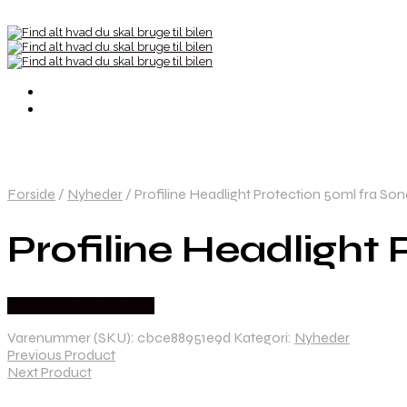
Forside
/
Nyheder
/
Profiline Headlight Protection 50ml fra So
Profiline Headlight
Købes hos Greengoing
Varenummer (SKU):
cbce88951e9d
Kategori:
Nyheder
Previous Product
Next Product