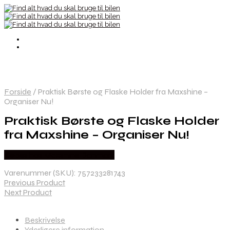
Forside
/
Praktisk Børste og Flaske Holder fra Maxshine –
Organiser Nu!
Praktisk Børste og Flaske Holder
fra Maxshine – Organiser Nu!
Købes hos Maxshine Danmark
Varenummer (SKU):
757233281743
Previous Product
Next Product
Beskrivelse
Yderligere information