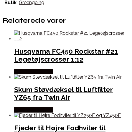
Butik
Greengoing
Relaterede varer
Husqvarna FC450 Rockstar #21
Legetøjscrosser 1:12
Købes hos Kajs Mc
Skum Støvdæksel til Luftfilter
YZ65 fra Twin Air
Købes hos Kajs Mc
Fjeder til Højre Fodhviler til