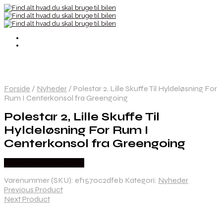
Forside
/
Nyheder
/
Polestar 2, Lille Skuffe Til Hyldeløsning For
Rum I Centerkonsol fra Greengoing
Polestar 2, Lille Skuffe Til
Hyldeløsning For Rum I
Centerkonsol fra Greengoing
Købes hos Greengoing
Varenummer (SKU):
ef1570c2dfeb
Kategori:
Nyheder
Previous Product
Next Product