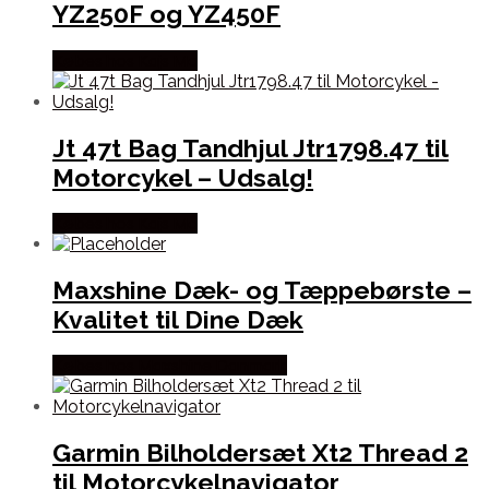
YZ250F og YZ450F
Købes hos Kajs Mc
Jt 47t Bag Tandhjul Jtr1798.47 til
Motorcykel – Udsalg!
Købes hos Kajs Mc
Maxshine Dæk- og Tæppebørste –
Kvalitet til Dine Dæk
Købes hos Maxshine Danmark
Garmin Bilholdersæt Xt2 Thread 2
til Motorcykelnavigator