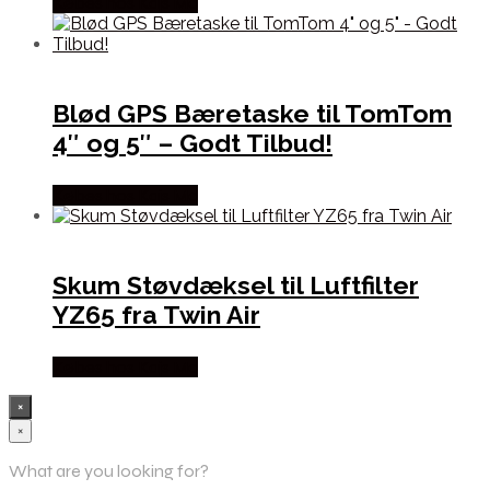
Købes hos Kajs Mc
Blød GPS Bæretaske til TomTom
4″ og 5″ – Godt Tilbud!
Købes hos Kajs Mc
Skum Støvdæksel til Luftfilter
YZ65 fra Twin Air
Købes hos Kajs Mc
×
×
What are you looking for?