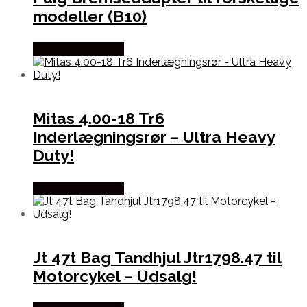
modeller (B10)
Købes hos Kajs Mc
Mitas 4.00-18 Tr6
Inderlægningsrør – Ultra Heavy
Duty!
Købes hos Kajs Mc
Jt 47t Bag Tandhjul Jtr1798.47 til
Motorcykel – Udsalg!