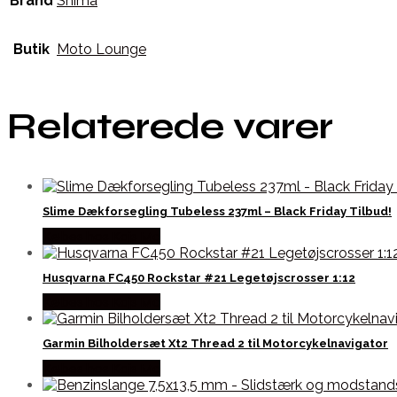
Brand
Shima
Butik
Moto Lounge
Relaterede varer
Slime Dækforsegling Tubeless 237ml – Black Friday Tilbud!
Købes hos Kajs Mc
Husqvarna FC450 Rockstar #21 Legetøjscrosser 1:12
Købes hos Kajs Mc
Garmin Bilholdersæt Xt2 Thread 2 til Motorcykelnavigator
Købes hos Kajs Mc