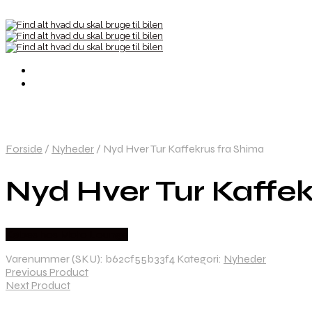
Forside
/
Nyheder
/
Nyd Hver Tur Kaffekrus fra Shima
Nyd Hver Tur Kaffek
Købes hos Moto Lounge
Varenummer (SKU):
b62cf55b33f4
Kategori:
Nyheder
Previous Product
Next Product