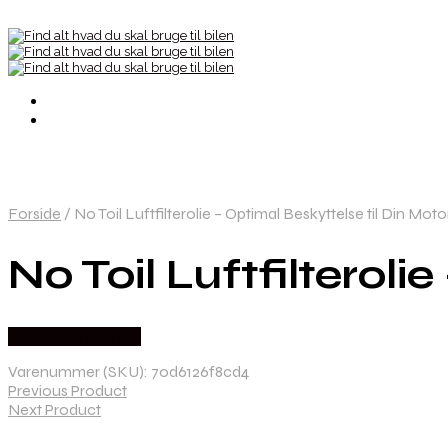
Forside
/
No Toil Luftfilterolie – Optimal Beskyttelse til Din Moto
No Toil Luftfilteroli
Købes hos Kajs Mc
Varenummer (SKU):
70d6126f8cd4
Previous Product
Next Product