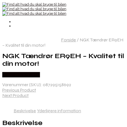
Forside
/
NGK Tændrør ER9EH
– Kvalitet til din motor!
NGK Tændrør ER9EH – Kvalitet til
din motor!
Købes hos Kajs Mc
Varenummer (SKU):
087295158692
Previous Product
Next Product
Beskrivelse
Yderligere information
Beskrivelse