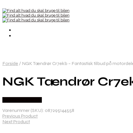
Forside
/
NGK Tændrør Cr7ekb – Fantastisk tilbud på motordel
NGK Tændrør Cr7ekb
Købes hos Kajs Mc
Varenummer (SKU):
087295144558
Previous Product
Next Product