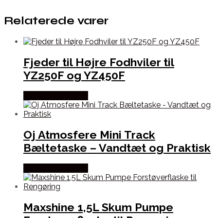
Relaterede varer
Fjeder til Højre Fodhviler til
YZ250F og YZ450F
Købes hos Kajs Mc
Oj Atmosfere Mini Track
Bæltetaske – Vandtæt og Praktisk
Købes hos Kajs Mc
Maxshine 1,5L Skum Pumpe