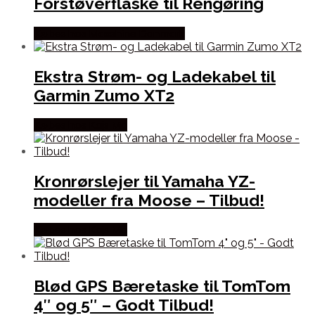
Forstøverflaske til Rengøring
Købes hos Maxshine Danmark
Ekstra Strøm- og Ladekabel til
Garmin Zumo XT2
Købes hos Kajs Mc
Kronrørslejer til Yamaha YZ-
modeller fra Moose – Tilbud!
Købes hos Kajs Mc
Blød GPS Bæretaske til TomTom
4″ og 5″ – Godt Tilbud!