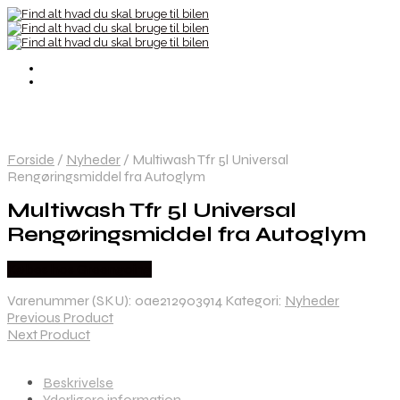
Forside
/
Nyheder
/
Multiwash Tfr 5l Universal
Rengøringsmiddel fra Autoglym
Multiwash Tfr 5l Universal
Rengøringsmiddel fra Autoglym
Købes hos Greengoing
Varenummer (SKU):
0ae212903914
Kategori:
Nyheder
Previous Product
Next Product
Beskrivelse
Yderligere information