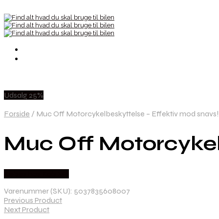
Udsalg 25%
Forside
/
Muc Off Motorcykelbeskyttelse – Effektiv mod snavs!
Muc Off Motorcykel
Købes hos Kajs Mc
Varenummer (SKU):
5037835608007
Previous Product
Next Product