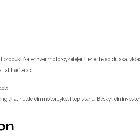
 produkt for enhver motorcykelejer. Her er hvad du skal vide:
 i at hæfte sig
dele
ng til at holde din motorcykel i top stand. Beskyt din inves
ion