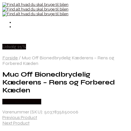
Udsalg 25%
Forside
/
Muc Off Bionedbrydelig Kæderens – Rens og
Forbered Kæden
Muc Off Bionedbrydelig
Kæderens – Rens og Forbered
Kæden
Købes hos Kajs Mc
Varenummer (SKU):
5037835650006
Previous Product
Next Product