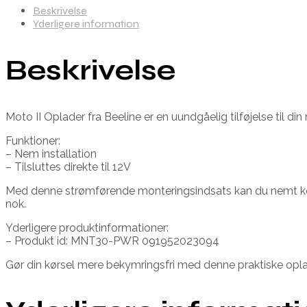
Beskrivelse
Yderligere information
Beskrivelse
Moto II Oplader fra Beeline er en uundgåelig tilføjelse til din
Funktioner:
– Nem installation
– Tilsluttes direkte til 12V
Med denne strømførende monteringsindsats kan du nemt konvert
nok.
Yderligere produktinformationer:
– Produkt id: MNT30-PWR 091952023094
Gør din kørsel mere bekymringsfri med denne praktiske opla