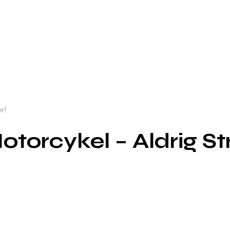
r!
 Motorcykel – Aldrig 