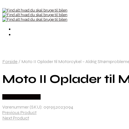
Forside
/
Moto II Oplader til Motorcykel – Aldrig Strømprobleme
Moto II Oplader til
Købes hos Kajs Mc
Varenummer (SKU):
091952023094
Previous Product
Next Product