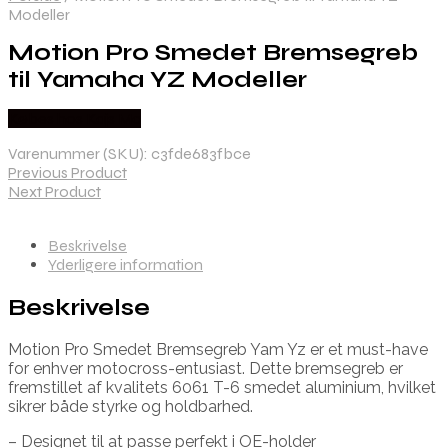
Modeller
Motion Pro Smedet Bremsegreb
til Yamaha YZ Modeller
Købes hos Kajs Mc
Varenummer (SKU):
c3fde683fbce
Previous Product
Next Product
Beskrivelse
Yderligere information
Beskrivelse
Motion Pro Smedet Bremsegreb Yam Yz er et must-have
for enhver motocross-entusiast. Dette bremsegreb er
fremstillet af kvalitets 6061 T-6 smedet aluminium, hvilket
sikrer både styrke og holdbarhed.
– Designet til at passe perfekt i OE-holder