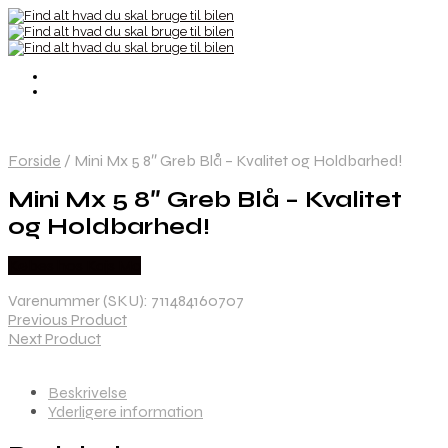
Forside
/
Mini Mx 5 8″ Greb Blå – Kvalitet og Holdbarhed!
Mini Mx 5 8″ Greb Blå – Kvalitet
og Holdbarhed!
Købes hos Kajs Mc
Varenummer (SKU):
711484160707
Previous Product
Next Product
Beskrivelse
Yderligere information