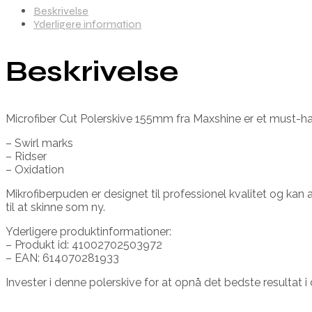
Beskrivelse
Yderligere information
Beskrivelse
Microfiber Cut Polerskive 155mm fra Maxshine er et must-have t
– Swirl marks
– Ridser
– Oxidation
Mikrofiberpuden er designet til professionel kvalitet og kan 
til at skinne som ny.
Yderligere produktinformationer:
– Produkt id: 41002702503972
– EAN: 614070281933
Invester i denne polerskive for at opnå det bedste resultat i d