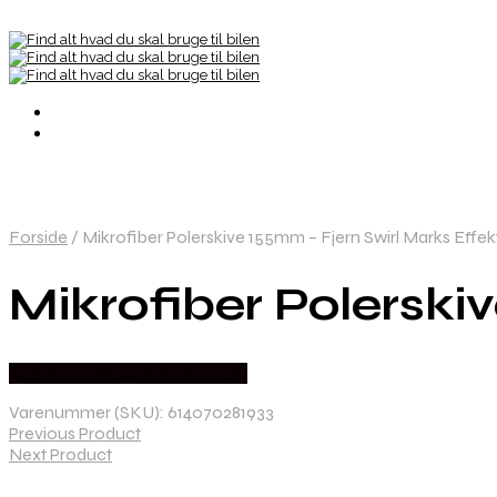
Forside
/
Mikrofiber Polerskive 155mm – Fjern Swirl Marks Effekt
Mikrofiber Polerski
Købes hos Maxshine Danmark
Varenummer (SKU):
614070281933
Previous Product
Next Product