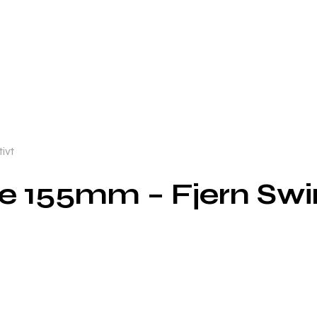
ivt
ve 155mm – Fjern Swir