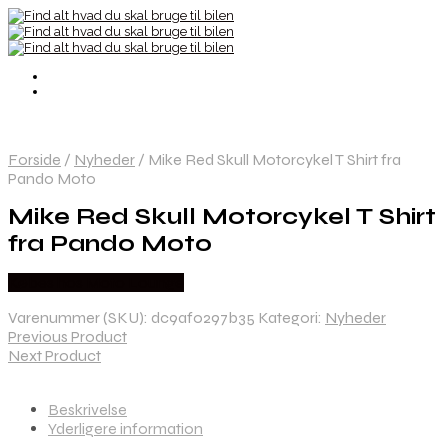
Forside
/
Nyheder
/
Mike Red Skull Motorcykel T Shirt fra
Pando Moto
Mike Red Skull Motorcykel T Shirt
fra Pando Moto
Købes hos Moto Lounge
Varenummer (SKU):
dc9af0297b35
Kategori:
Nyheder
Previous Product
Next Product
Beskrivelse
Yderligere information