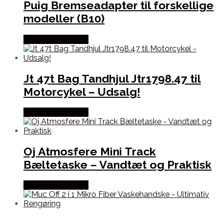
Puig Bremseadapter til forskellige
modeller (B10)
Købes hos Kajs Mc
Jt 47t Bag Tandhjul Jtr1798.47 til
Motorcykel – Udsalg!
Købes hos Kajs Mc
Oj Atmosfere Mini Track
Bæltetaske – Vandtæt og Praktisk
Købes hos Kajs Mc