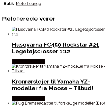
Butik
Moto Lounge
Relaterede varer
Husqvarna FC450 Rockstar #21
Legetøjscrosser 1:12
Købes hos Kajs Mc
Kronrørslejer til Yamaha YZ-
modeller fra Moose – Tilbud!
Købes hos Kajs Mc