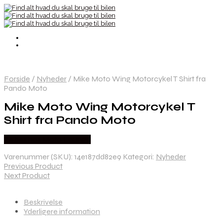
Forside
/
Nyheder
/
Mike Moto Wing Motorcykel T Shirt fra
Pando Moto
Mike Moto Wing Motorcykel T
Shirt fra Pando Moto
Købes hos Moto Lounge
Varenummer (SKU):
14e187dd82e9
Kategori:
Nyheder
Previous Product
Next Product
Beskrivelse
Yderligere information