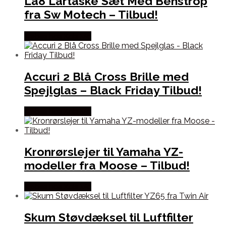
La8 Lårtaske Sæt Med Benstrop
fra Sw Motech – Tilbud!
Købes hos Kajs Mc
Accuri 2 Blå Cross Brille med
Spejlglas – Black Friday Tilbud!
Købes hos Kajs Mc
Kronrørslejer til Yamaha YZ-
modeller fra Moose – Tilbud!
Købes hos Kajs Mc
Skum Støvdæksel til Luftfilter