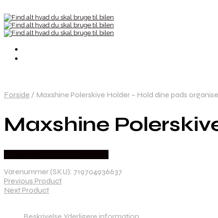
Forside
/
Maxshine Polerskive Holder – Hold dine pads organise
Maxshine Polerskive
Købes hos Maxshine Danmark
Varenummer (SKU):
719704936637
Previous Product
Next Product
Beskrivelse
Yderligere information