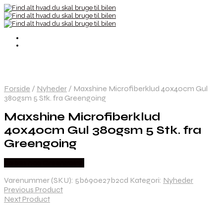
Forside
/
Nyheder
/
Maxshine Microfiberklud 40x40cm Gul
380gsm 5 Stk. fra Greengoing
Maxshine Microfiberklud
40x40cm Gul 380gsm 5 Stk. fra
Greengoing
Købes hos Greengoing
Varenummer (SKU):
5b690e27b2cd
Kategori:
Nyheder
Previous Product
Next Product