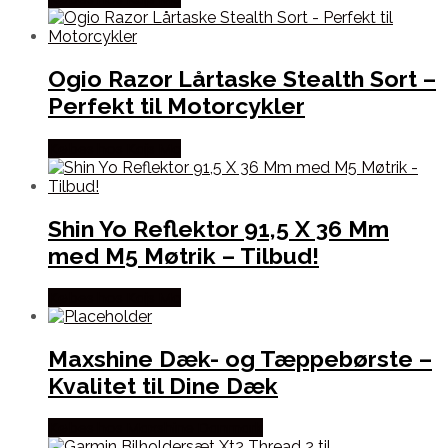
Ogio Razor Lårtaske Stealth Sort –
Perfekt til Motorcykler
Købes hos Kajs Mc
Shin Yo Reflektor 91,5 X 36 Mm
med M5 Møtrik – Tilbud!
Købes hos Kajs Mc
Maxshine Dæk- og Tæppebørste –
Kvalitet til Dine Dæk
Købes hos Maxshine Danmark