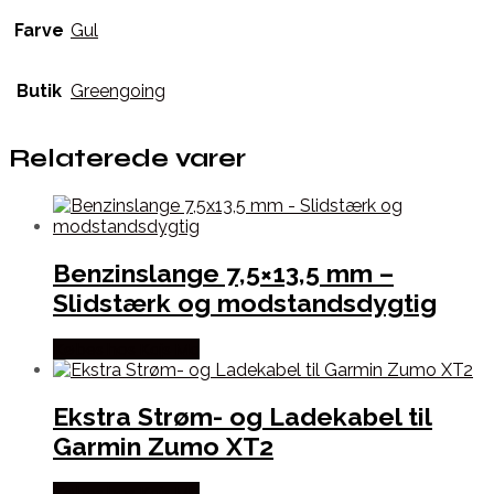
Farve
Gul
Butik
Greengoing
Relaterede varer
Benzinslange 7,5×13,5 mm –
Slidstærk og modstandsdygtig
Købes hos Kajs Mc
Ekstra Strøm- og Ladekabel til
Garmin Zumo XT2
Købes hos Kajs Mc