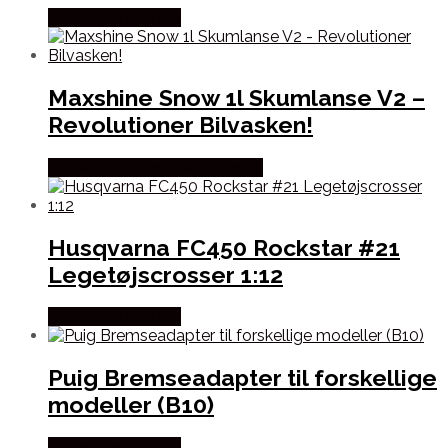
Købes hos Kajs Mc
Maxshine Snow 1l Skumlanse V2 –
Revolutioner Bilvasken!
Købes hos Maxshine Danmark
Husqvarna FC450 Rockstar #21
Legetøjscrosser 1:12
Købes hos Kajs Mc
Puig Bremseadapter til forskellige
modeller (B10)
Købes hos Kajs Mc