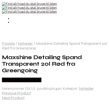
Forside
/
Nyheder
/
Maxshine Detailing Spand Transparent 20l
Rød fra Greengoing
Maxshine Detailing Spand
Transparent 20l Rød fra
Greengoing
Købes hos Greengoing
Varenummer (SKU):
50c86156c49c
Kategori:
Nyheder
Previous Product
Next Product