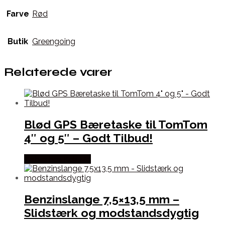
Farve
Rød
Butik
Greengoing
Relaterede varer
Blød GPS Bæretaske til TomTom
4″ og 5″ – Godt Tilbud!
Købes hos Kajs Mc
Benzinslange 7,5×13,5 mm –
Slidstærk og modstandsdygtig