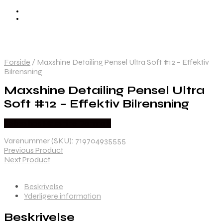
Forside
/
Maxshine Detailing Pensel Ultra Soft #12 – Effektiv
Bilrensning
Maxshine Detailing Pensel Ultra
Soft #12 – Effektiv Bilrensning
Købes hos Maxshine Danmark
Varenummer (SKU):
719704935555
Previous Product
Next Product
Beskrivelse
Yderligere information
Beskrivelse