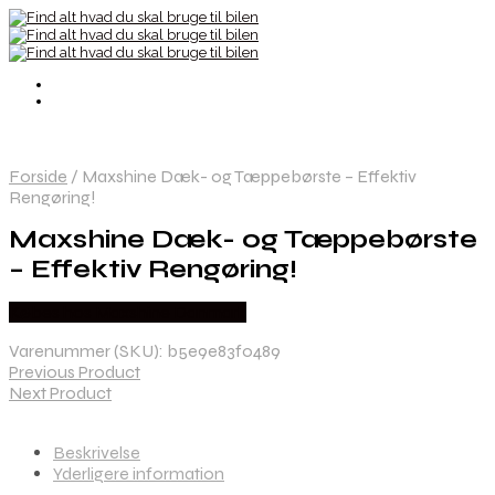
Forside
/
Maxshine Dæk- og Tæppebørste – Effektiv
Rengøring!
Maxshine Dæk- og Tæppebørste
– Effektiv Rengøring!
Købes hos Maxshine Danmark
Varenummer (SKU):
b5e9e83f0489
Previous Product
Next Product
Beskrivelse
Yderligere information