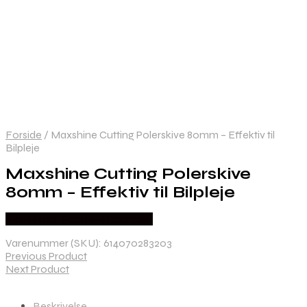
Forside
/
Maxshine Cutting Polerskive 80mm – Effektiv til
Bilpleje
Maxshine Cutting Polerskive
80mm – Effektiv til Bilpleje
Købes hos Maxshine Danmark
Varenummer (SKU):
614070283203
Previous Product
Next Product
Beskrivelse